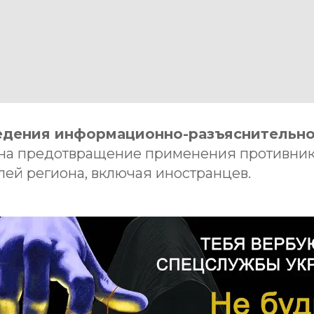
едения информационно-разъяснительн
на предотвращение применения противни
лей региона, включая иностранцев.