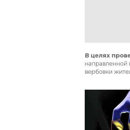
В целях пров
направленной 
вербовки жите