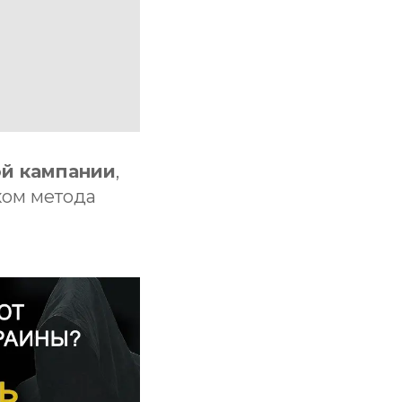
ой кампании
,
ком метода